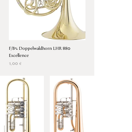
F/B% Doppelwaldhorn LHR 880
Excellence
Preis
1,00 €