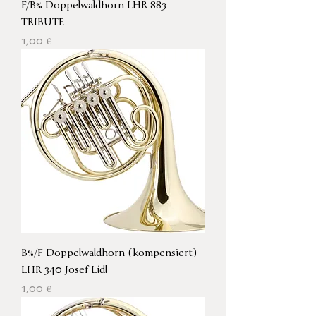
F/B% Doppelwaldhorn LHR 883
TRIBUTE
Preis
1,00 €
B%/F Doppelwaldhorn (kompensiert)
LHR 340 Josef Lídl
Preis
1,00 €