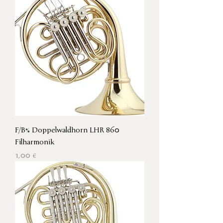
F/B% Doppelwaldhorn LHR 860
Filharmonik
Preis
1,00 €