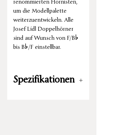
renommierten Hornisten,
um die Modellpalette
weiterzuentwickeln. Alle
Josef Lídl Doppelhörner
sind auf Wunsch von F/B%
bis B%/F einstellbar.
Spezifikationen
Stimmung:
B%/F
Ventile:
4 Drehventile – original
Minibalgelenke
Material:
Messing
Bohrung:
11,7 mm (.460")
Trichter:
300mm (11,02")