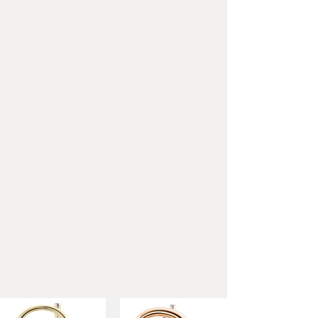
Höhe:
435 mm (17,13")
Gewicht:
2350 g
Mundrohr:
Goldmessing
Dreidimensional verstellbarer
kleiner Haken
Ausführung:
Lackiert
Ausstattung:
Versilbertes
Mundstück, Tuch,
Hartschalenetui