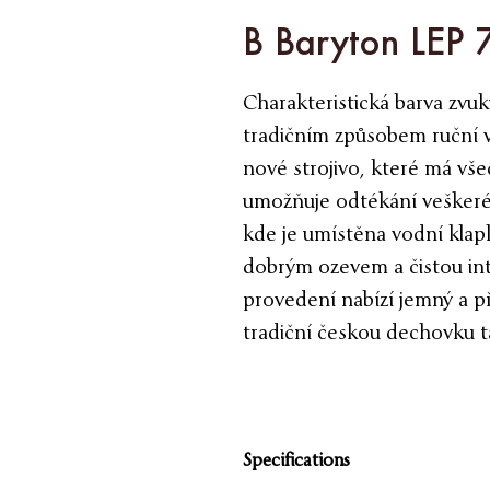
B Baryton LEP 
Charakteristická barva zvuk
tradičním způsobem ruční v
nové strojivo, které má vš
umožňuje odtékání veškeré 
kde je umístěna vodní klapk
dobrým ozevem a čistou in
provedení nabízí jemný a př
tradiční českou dechovku t
Specifications