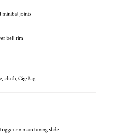
l minibal joints
er bell rim
, cloth, Gig-Bag
igger on main tuning slide