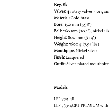
Key:
B%
Valves:
4 rotary valves – origina
Material:
Gold brass
Bore:
15.2 mm (.598")
Bell:
260 mm (10,2"), nickel silv
Height:
800 mm (31,4")
Weight:
3600 g (7,93 lbs)
Mouthpipe:
Nickel silver
Finish:
Lacquered
Outfit:
Silver-plated mouthpiece
Models:
LEP 739-4R
LEP 739-4GRT PREMIUM with tr