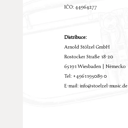
IČO: 44964277
Distribuce:
Arnold Stölzel GmbH
Rostocker Straße 18-20
65191 Wiesbaden | Německo
Tel: +4961195089 0
E-mail: info@stoelzel-music.de