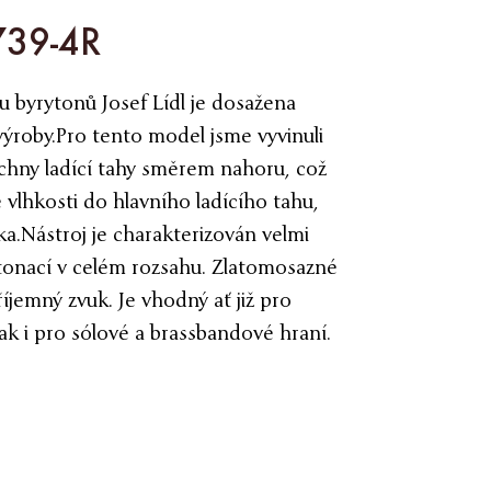
739-4R
u byrytonů Josef Lídl je dosažena
ýroby.Pro tento model jsme vyvinuli
echny ladící tahy směrem nahoru, což
vlhkosti do hlavního ladícího tahu,
a.Nástroj je charakterizován velmi
tonací v celém rozsahu. Zlatomosazné
íjemný zvuk. Je vhodný ať již pro
ak i pro sólové a brassbandové hraní.