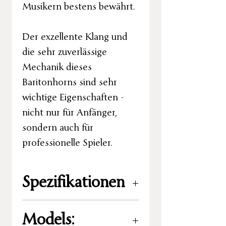
Musikern bestens bewährt.
Der exzellente Klang und
die sehr zuverlässige
Mechanik dieses
Baritonhorns sind sehr
wichtige Eigenschaften -
nicht nur für Anfänger,
sondern auch für
professionelle Spieler.
Spezifikationen
Stimmung:
B%
Models:
Ventile:
3 oder 4 Drehventile –