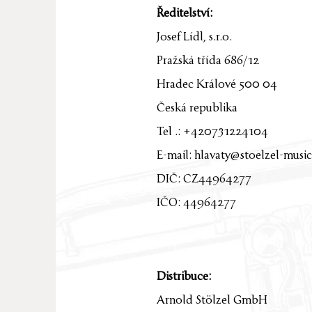
Ředitelství:
Josef Lídl, s.r.o.
Pražská třída 686/12
Hradec Králové 500 04
Česká republika
Tel .: +420731224104
E-mail:
hlavaty@stoelzel-music
DIČ: CZ44964277
IČO: 44964277
Distribuce:
Arnold Stölzel GmbH