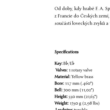
Od doby, kdy hrabě F. A. Sp
z Francie do Českých zemí, 
součástí loveckých zvyků a 
Specifications
Key:
B%/E%
Valves:
1 rotary valve
Material:
Yellow brass
Bore:
11.7 mm (.460")
Bell:
300 mm (11,02")
Height:
550 mm (21,65")
Weight:
1350 g (2,98 lbs)