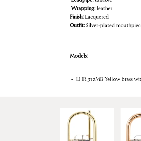
Leadpipe:
tunable
Wrapping:
leather
Finish:
Lacquered
Outfit:
Silver-plated mouthpiec
Models:
LHR 312MB Yellow brass wi