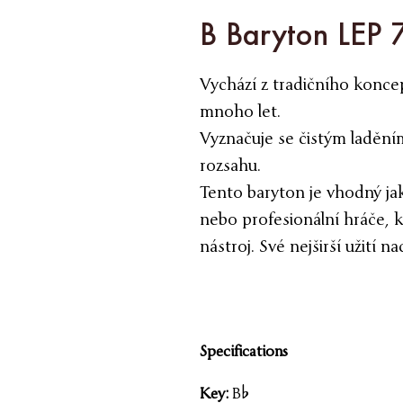
B Baryton LEP 
Vychází z tradičního koncep
mnoho let.
Vyznačuje se čistým laděn
rozsahu.
Tento baryton je vhodný jak
nebo profesionální hráče, kt
nástroj. Své nejširší užití n
Specifications
Key:
B%