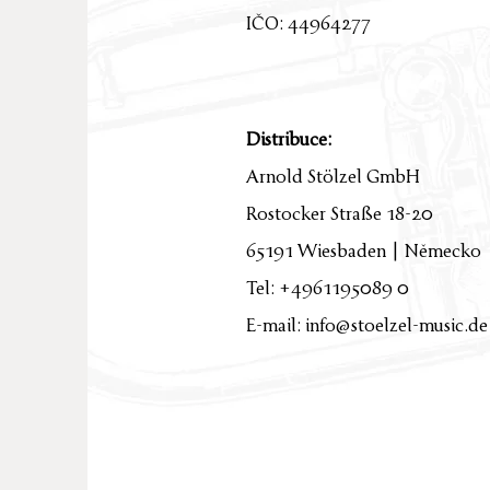
IČO: 44964277
Distribuce:
Arnold Stölzel GmbH
Rostocker Straße 18-20
65191 Wiesbaden | Německo
Tel: +4961195089 0
E-mail: info@stoelzel-music.de