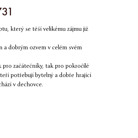
731
tu, který se těší velikému zájmu již
ím a dobrým ozvem v celém svém
 pro začátečníky, tak pro pokročilé
eří potřebují bytelný a dobře hrající
achází v dechovce.