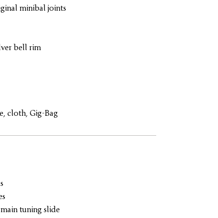
iginal minibal joints
ver bell rim
, cloth, Gig-Bag
s
es
main tuning slide