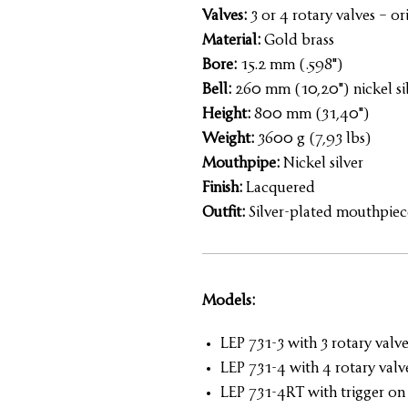
Valves:
3 or 4 rotary valves
– or
Material:
Gold brass
Bore:
15.2 mm (.598")
Bell:
260 mm (10,20") nickel sil
Height:
800 mm (31,40")
Weight:
3600 g (7,93 lbs)
Mouthpipe:
Nickel silver
Finish:
Lacquered
Outfit:
Silver-plated mouthpiece
Models:
LEP 731-3 with 3 rotary valve
LEP 731-4 with 4 rotary valv
LEP 731-4RT with trigger on 