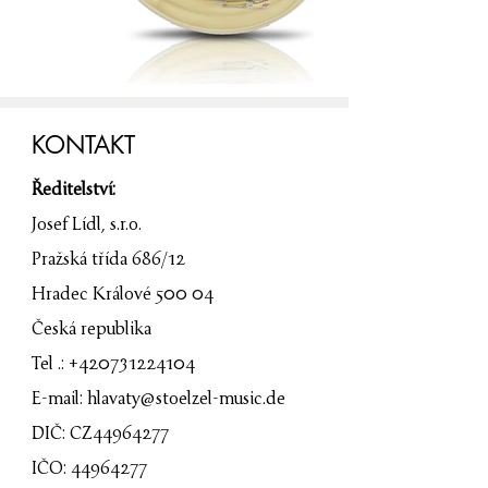
KONTAKT
Ředitelství:
Josef Lídl, s.r.o.
Pražská třída 686/12
Hradec Králové 500 04
Česká republika
Tel .: +420731224104
E-mail:
hlavaty@stoelzel-music.de
DIČ: CZ44964277
IČO:
44964277